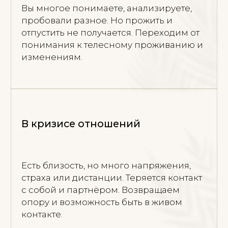
учимся замечать, где тело уже в
01
тревоге раньше, чем “накроет”
возвращаем ощущение опоры и
02
границ изнутри
распутываем ранние
03
автоматические реакции:
замирание, контроль, угождение,
гиперответственность
находим безопасный темп
04
изменений, без давления и
“соберись”
ЧТО
МЕНЯЕТСЯ?