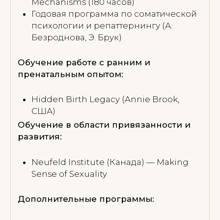
МОЯ РАБОТА
ПОДОЙДЁТ ВАМ,
ЕСЛИ ЭТО
ПРО ВАС:
Вы сильная и вы устали.
Внутри тревожно и нет опоры, даже когда
внешне всё «нормально».
Всё держится на вас: семья, отношения,
работа, другие люди.
Или наоборот — в жизни в целом есть
устойчивость. Многое выстроено, многое
получается.
Но нет той глубины контакта, в которой
можно по-настоящему чувствовать себя,
своё тело, свою жизнь.
Как будто всё «в порядке» — но нет
живого отклика, чувствительности,
близости.