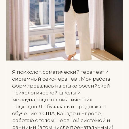
Диплом психолога-консультанта
(МИПОПП, 750 часов)
Специализация в соматической
терапии и работе с нервной системой
Обучение системной секс-терапии
(Psychodemia, 2025)
Международная подготовка в области
соматической психологии
Annie Brook Institute (США) — Somatic
Psychology: Repatterning of
Compensations and Defense
Mechanisms (180 часов)
Годовая программа по соматической
психологии и репаттернингу (А.
Безроднова, Э. Брук)
Обучение работе с ранним и
пренатальным опытом:
Hidden Birth Legacy (Annie Brook,
США)
Обучение в области привязанности и