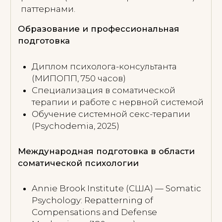
развития:
Neufeld Institute (Канада) — Making
Sense of Sexuality
Дополнительные программы:
Razumov Love School — современная
сексология
Московская академия
дополнительного образования —
процесс-ориентированная
психотерапия (100 часов)
Birthlight (Великобритания) — Self-
Nurture with Shaman Yoga CPD
Мои сертификаты