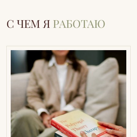
больше ясности: чего я хочу, что
мне подходит, где мои границы
в отношениях появляется больше себя,
меньше контроля и самопотери
меньше внутреннего напряжения и
«фона тревоги»
проще брать: поддержку, деньги,
внимание, любовь — без вины
появляется больше близости и
живого контакта с собой и другими