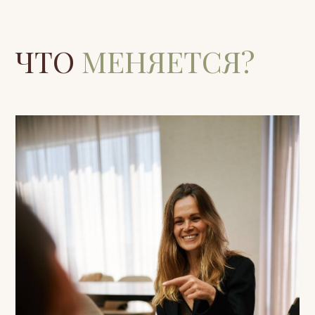
Групповая терапия
Небольшие группы для женщин, где
мы укрепляем опору, учимся
расслабляться и оставаться собой в
контакте. Практики + терапевтическая
работа в поле группы: телесные
навыки, границы, близость,
устойчивость.
Узнать подробнее