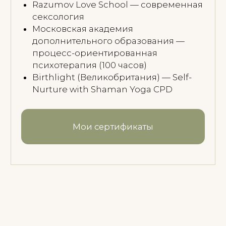
В одном случае тело живёт так, будто
опасность рядом: напряжение, тревога,
контроль, бессонница.
В другом — всё работает, но нет
внутреннего движения, тепла, живости.
И с этим можно работать.
Гиперответственная и уставшая
Вы тянете многое. Отдых не
восстанавливает, тело остаётся в
напряжении. Постепенно возвращаем
опору, отдых и способность не держать
всё одной.
Осознанная, но будто