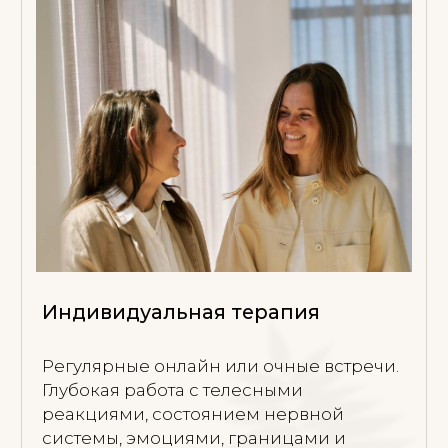
2026 © Все права защищены
Следите за моим
Telegram-каналом
Здесь — медитации, голос, тексты, что
ведут к себе.
ПОЛЬЗОВАТЕЛЯМ
Обо мне
Индивидуальная терапия
Групповая терапия
Текущие мероприятия
КОНТАКТЫ
Telegram
WhatsApp
Instagram
Facebook