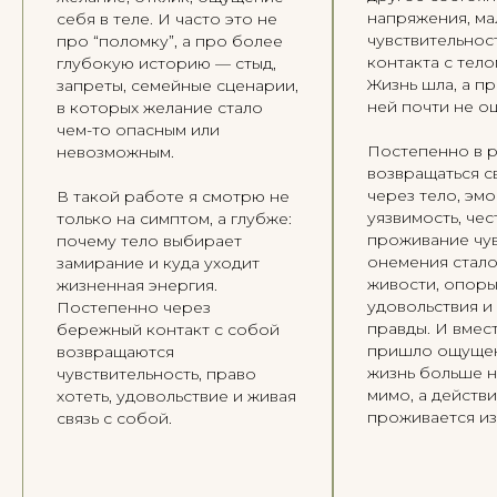
напряжения, ма
себя в теле. И часто это не
чувствительнос
про “поломку”, а про более
контакта с тело
глубокую историю — стыд,
Жизнь шла, а пр
запреты, семейные сценарии,
ней почти не о
в которых желание стало
чем-то опасным или
Постепенно в р
невозможным.
возвращаться св
через тело, эмо
В такой работе я смотрю не
уязвимость, че
только на симптом, а глубже:
проживание чув
почему тело выбирает
онемения стал
замирание и куда уходит
живости, опоры
жизненная энергия.
удовольствия и
Постепенно через
правды. И вмест
бережный контакт с собой
пришло ощущен
возвращаются
жизнь больше 
чувствительность, право
мимо, а действ
хотеть, удовольствие и живая
проживается из
связь с собой.