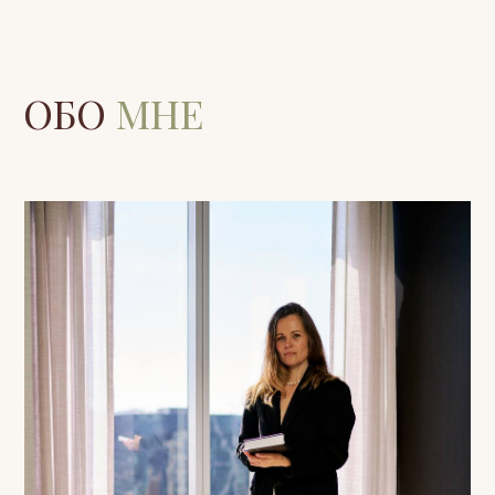
Я психолог, соматический терапевт и
системный секс-терапевт. Моя работа
формировалась на стыке российской
психологической школы и
международных соматических
подходов. Я обучалась и продолжаю
обучение в США, Канаде и Европе,
работаю с телом, нервной системой и
ранними (в том числе пренатальными)
паттернами.
Образование и профессиональная
подготовка