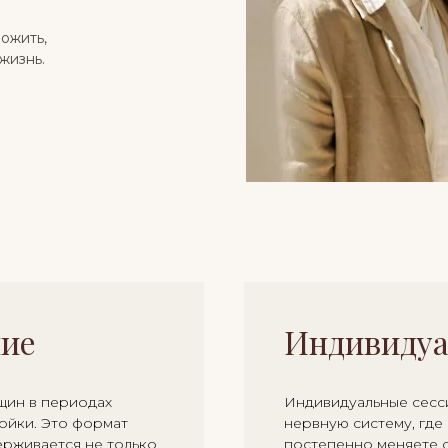
рожить,
жизнь.
ние
Индивидуа
щин в периодах
Индивидуальные сесси
ойки. Это формат
нервную систему, где 
ерживается не только
постепенно меняете с