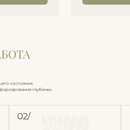
АБОТА
шего состояния.
«форсирования глубины».
02/