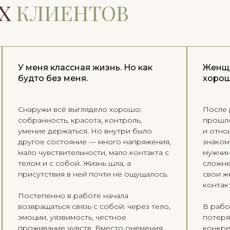
ИХ
КЛИЕНТОВ
У меня классная жизнь. Но как
Женщи
будто без меня.
хорош
Снаружи всё выглядело хорошо:
После 
собранность, красота, контроль,
прошло
умение держаться. Но внутри было
и отно
другое состояние — много напряжения,
знаком
мало чувствительности, мало контакта с
мужчин
телом и с собой. Жизнь шла, а
сложне
присутствия в ней почти не ощущалось.
свои ж
контакт
Постепенно в работе начала
возвращаться связь с собой: через тело,
В рабо
эмоции, уязвимость, честное
потеря
проживание чувств. Вместо онемения
конкре