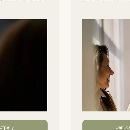
стречу
Записа