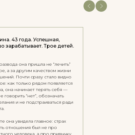
на. 43 года. Успешная,
о зарабатывает. Трое детей.
развода она пришла не “лечить”
е, а за другим качеством жизни
шений. Почти сразу стало видно
ое: как только рядом появляется
а, она начинает терять себя —
е говорить “нет”, обозначать
елания и не подстраиваться ради
а.
те она увидела главное: страх
ть отношения был не про
тного человека, а про привычку