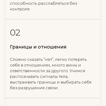
(материнство, эмиграция, развод)
Переходы могут расшатывать опору:
тревога, одиночество, потеря смысла,
“не узнаю себя”. Помогаю проходить
изменения с опорой на тело и
нервную систему.
04
Травматический опыт и кризисы
Последствия травмы и резких событий
часто проявляются в теле: замирание,
гиперконтроль, паника, онемение.
Работаем бережно, в безопасном темпе,
чтобы вернуть устойчивость и опору.
05
Сексуальность и близость