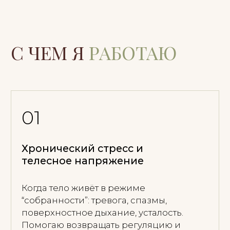
Когда тело живёт в режиме
“собранности”: тревога, спазмы,
поверхностное дыхание, усталость.
Помогаю возвращать регуляцию и
способность расслабляться без
контроля.
02
Границы и отношения
Сложно сказать “нет”, легко потерять
себя в отношениях, много вины и
ответственности за другого. Учимся
распознавать сигналы тела,
выстраивать границы и выбирать себя
без разрушения связи.
03
Жизненные переходы