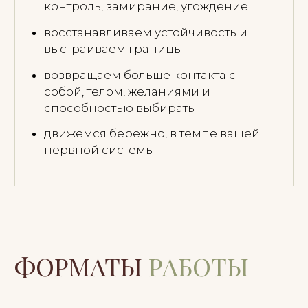
Семинар с Angelina Martínez
Miranda
Три дня глубокой работы с телом,
переходами жизни, женской
мудростью, ритуалами и
традиционными ацтекскими
практиками.
Hidden Villa, California · 4–6 сентября 2026
Узнать подробнее