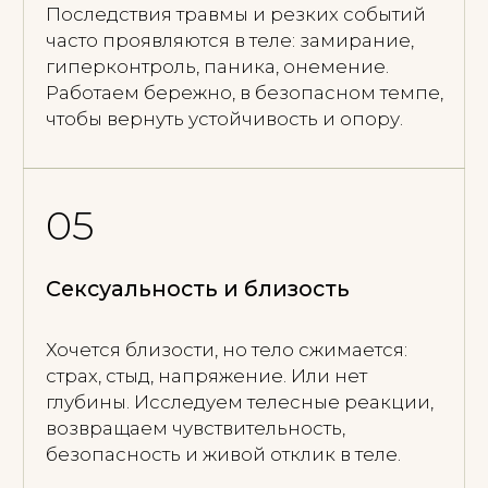
Контакт с собой и телом
Жизнь в целом стабильна, но не
хватает глубины, близости и
чувствительности. Есть ощущение, что
можно быть с собой честнее. Меньше
автоматизма, больше присутствия.
Возвращаем более живое,
наполненное состояние.
08
Больше жизни и отклика
Есть ощущение, что можно глубже
чувствовать, жить, быть в контакте. Не
только понимать, но чувствовать.
Расширяем диапазон переживания и
способность быть в живом контакте.