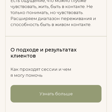
Мы не ломаем защиту и не заставляем
себя быть сильнее. Мы постепенно
учимся слышать сигналы тела, снижать
внутреннее напряжение и возвращать
опору. Эта работа не только про
облегчение симптомов, но и про
восстановление контакта с собой,
своей силой, желаниями, границами,
близостью и живостью.
начинаем с текущего состояния:
дыхание, напряжение, реакция на
стресс
замечаем автоматические реакции:
контроль, замирание, угождение
восстанавливаем устойчивость и
выстраиваем границы
возвращаем больше контакта с
собой, телом, желаниями и
способностью выбирать
движемся бережно, в темпе вашей
нервной системы