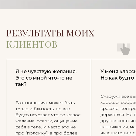
КОНТАКТЫ
Telegram
WhatsApp
РЕЗУЛЬТАТЫ МОИХ
Instagram
КЛИЕНТОВ
Facebook
Политика конфиденциальности
Согласие на обработку данных
Согласие на получение рассылки
Я не чувствую желания.
У меня класс
Это со мной что-то не
Но как будто 
Пользование сайтом
так?
Снаружи всё вы
хорошо: собран
В отношениях может быть
красота, контр
тепло и близость, но как
держаться. Но 
будто исчезает что-то живое:
другое состоя
желание, отклик, ощущение
напряжения, ма
себя в теле. И часто это не
чувствительнос
про “поломку”, а про более