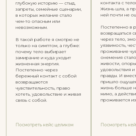
контакта с тело
глубокую историю — стыд,
Жизнь шла, а пр
запреты, семейные сценарии,
ней почти не о
в которых желание стало
чем-то опасным или
Постепенно в р
невозможным.
возвращаться св
через тело, эмо
В такой работе я смотрю не
уязвимость, че
только на симптом, а глубже:
проживание чув
почему тело выбирает
онемения стал
замирание и куда уходит
живости, опоры
жизненная энергия.
удовольствия и
Постепенно через
правды. И вмест
бережный контакт с собой
пришло ощущен
возвращаются
жизнь больше 
чувствительность, право
мимо, а действ
хотеть, удовольствие и живая
проживается из
связь с собой.
Посмотреть кейс целиком
Посмотреть кей