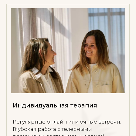
Возвращение к жизни,
Калифорния
4-дневное соматическое погружение в
тёплой воде. Глубокий процесс в воде и
на суше, посвящённый нервной системе,
контакту, ранним слоям опыта и
embodied emergence.
Woodside, CA• 17-20 сентября
2026 • Annie Brook