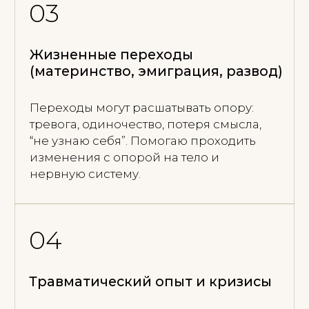
Хочется близости, но тело сжимается:
страх, стыд, напряжение. Или нет
глубины. Исследуем телесные реакции,
возвращаем чувствительность,
безопасность и живой отклик в теле.
06
Повторяющиеся сценарии
и чувство застревания
Когда всё понимаешь, но снова
оказываешься в тех же реакциях и
выборах. Находим, что удерживает
систему, и постепенно меняем паттерн
через проживание, а не только через
анализ.
07